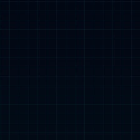
聚乙烯醇滴眼液-OSD（1.4%多剂量不含防腐剂）