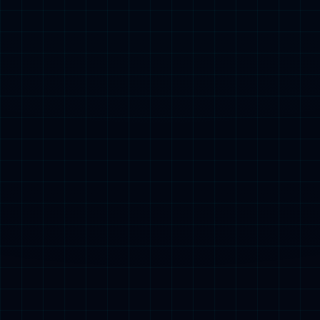
玻璃酸钠滴眼液（0.1%单剂量不含防腐剂）