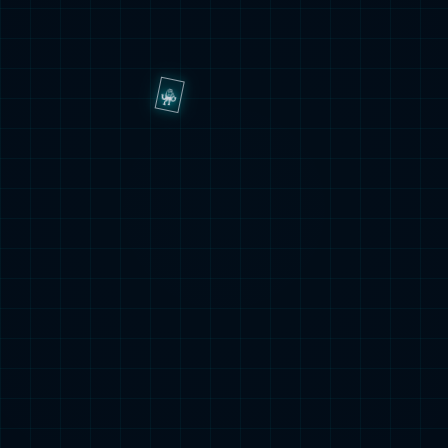
玻璃酸钠滴眼液-OSD（0.1%多剂量不含防腐剂）